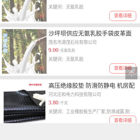
关键词：无氨乳胶
查看详细
沙坪坝供应无氨乳胶手袋皮革面
料纸品相粘
茂名市源茂石化有限公司
9.00
/无氨乳胶
关键词：无氨乳胶
查看详细
高压绝缘胶垫 防滑防静电 机房配
电房通用
河北庄和电力科技有限公司
3.80
/千克
关键词：工业橡胶板生产厂家,防滑减震,耐油耐酸碱
查看详细
九龙坡供应无氨乳胶橡胶制品粘