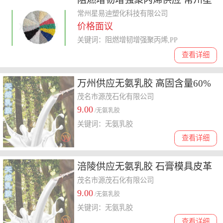
易迪塑化科技供应
常州星易迪塑化科技有限公司
价格面议
关键词：阻燃增韧增强聚丙烯,PP
查看详细
万州供应无氨乳胶 高固含量60%
橡胶手套皮革复合胶乳
茂名市源茂石化有限公司
9.00
/无氨乳胶
关键词：无氨乳胶
查看详细
涪陵供应无氨乳胶 石膏模具皮革
用低味型天然乳胶
茂名市源茂石化有限公司
9.00
/无氨乳胶
关键词：无氨乳胶
查看详细