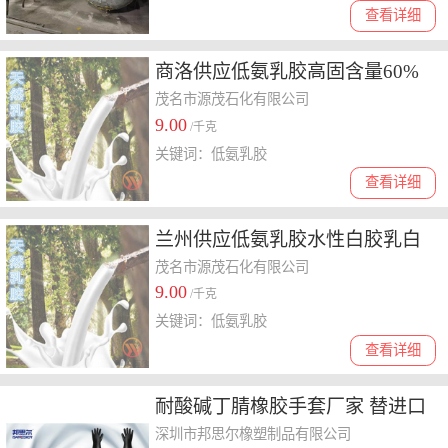
查看详细
商洛供应低氨乳胶高固含量60%
乳白色流动液体胶乳
茂名市源茂石化有限公司
9.00
/千克
关键词：低氨乳胶
查看详细
兰州供应低氨乳胶水性白胶乳白
色液体
茂名市源茂石化有限公司
9.00
/千克
关键词：低氨乳胶
查看详细
耐酸碱丁腈橡胶手套厂家 替进口
手套 深圳市邦思尔橡塑制品供应
深圳市邦思尔橡塑制品有限公司