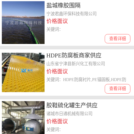
盐城橡胶围隔
宁波君鑫环保科技有限公司
价格面议
关键词：
查看详细
HDPE防腐板商家供应
山东省宁津县新兴化工有限公司
价格面议
关键词：HDPE防腐衬片,PE锚固板,HDPE防
查看详细
胶鞋硫化罐生产供应
诸城市日通机械有限公司
价格面议
关键词：