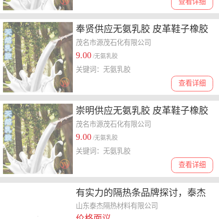
查看详细
奉贤供应无氨乳胶 皮革鞋子橡胶
制品粘合剂
茂名市源茂石化有限公司
9.00
/无氨乳胶
关键词：无氨乳胶
查看详细
崇明供应无氨乳胶 皮革鞋子橡胶
制品粘合剂
茂名市源茂石化有限公司
9.00
/无氨乳胶
关键词：无氨乳胶
查看详细
有实力的隔热条品牌探讨，泰杰
隔热条切割性能、摩擦性能与评
山东泰杰隔热材料有限公司
价格面议