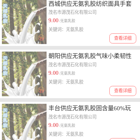
西城供应无氨乳胶纺织面具手套
布料粘合
茂名市源茂石化有限公司
9.00
/无氨乳胶
关键词：无氨乳胶
查看详细
朝阳供应无氨乳胶气味小柔韧性
好鞋材贴合
茂名市源茂石化有限公司
9.00
/无氨乳胶
关键词：无氨乳胶
查看详细
丰台供应无氨乳胶固含量60%玩
具鞋材工艺品天然乳胶
茂名市源茂石化有限公司
9.00
/无氨乳胶
关键词：无氨乳胶