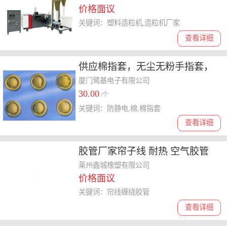
价格面议
关键词：塑料造粒机,造粒机厂家
查看详细
供应棉指套，无尘无粉手指套，
防静电手指套，乳胶手指套
厦门鹭基电子有限公司
30.00
/个
关键词：防静电,棉,棉指套
查看详细
胶管厂家帘子线 耐热 空气胶管
（河北，北京，天津，衡水）
莱州鑫城橡塑有限公司
价格面议
关键词：帘线缠绕胶管
查看详细